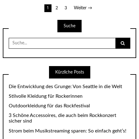
Seitennummerierung
1
2
3
Weiter →
der
Suche
Beiträge
Suche
nach:
Kürzliche Posts
Die Entwicklung des Grunge: Von Seattle in die Welt
Stilvolle Kleidung für Rockerinnen
Outdoorkleidung für das Rockfestival
3 Schöne Accessoires, die auch beim Rockkonzert
sicher sind
Strom beim Musikstreaming sparen: So einfach geht’s!